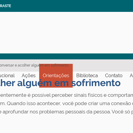
TRASTE
nversar e acolher alguém em sofrimento
tucional
Ações
Orientações
Biblioteca
Contato
A
lher alguém em sofrimento
entemente é possível perceber sinais físicos e comport
. Quando isso acontecer, você pode criar uma conexão q
e aprofundar nos problemas pessoais da pessoa. Você só 