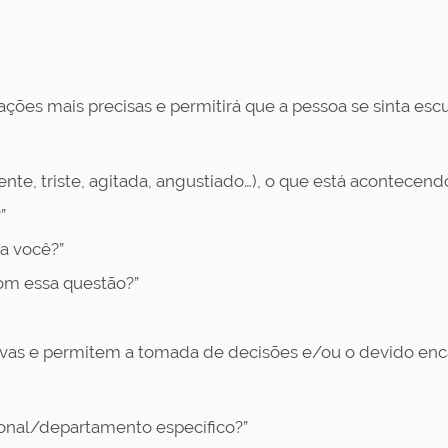
ções mais precisas e permitirá que a pessoa se sinta escu
rente, triste, agitada, angustiado…), o que está acontecend
”
a você?”
om essa questão?”
ivas e permitem a tomada de decisões e/ou o devido e
ional/departamento específico?”